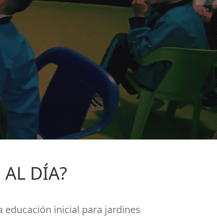
S
AL DÍA?
 educación inicial para jardines